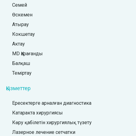
Семей
Өскемен
Атырау
Кокшетау
Актау
MD Қарағанды
Балқаш
Теміртау
Қызметтер
Ересектерге арналған диагностика
Катаракта хирургиясы
Көру қабілетін хирургиялық түзету
Лазерное лечение сетчатки