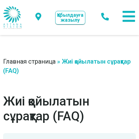
Қабылдауға
жазылу
Главная страница
»
Жиі қойылатын сұрақтар
(FAQ)
Жиі қойылатын
сұрақтар (FAQ)