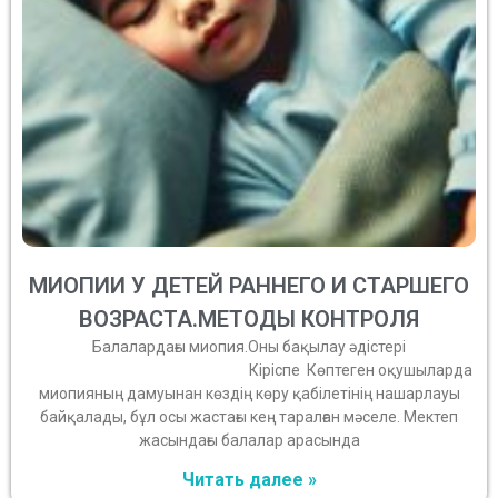
МИОПИИ У ДЕТЕЙ РАННЕГО И СТАРШЕГО
ВОЗРАСТА.МЕТОДЫ КОНТРОЛЯ
Балалардағы миопия.Оны бақылау әдістері
Кіріспе Көптеген оқушыларда
миопияның дамуынан көздің көру қабілетінің нашарлауы
байқалады, бұл осы жастағы кең таралған мәселе. Мектеп
жасындағы балалар арасында
Читать далее »